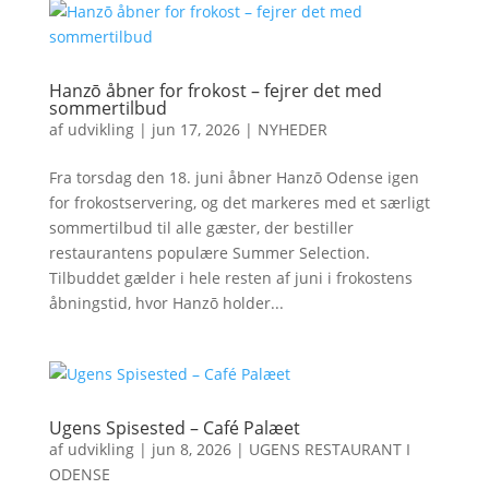
Hanzō åbner for frokost – fejrer det med
sommertilbud
af
udvikling
|
jun 17, 2026
|
NYHEDER
Fra torsdag den 18. juni åbner Hanzō Odense igen
for frokostservering, og det markeres med et særligt
sommertilbud til alle gæster, der bestiller
restaurantens populære Summer Selection.
Tilbuddet gælder i hele resten af juni i frokostens
åbningstid, hvor Hanzō holder...
Ugens Spisested – Café Palæet
af
udvikling
|
jun 8, 2026
|
UGENS RESTAURANT I
ODENSE