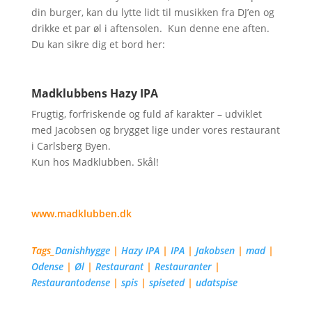
din burger, kan du lytte lidt til musikken fra DJ’en og
drikke et par øl i aftensolen. Kun denne ene aften.
Du kan sikre dig et bord her:
Madklubbens Hazy IPA
Frugtig, forfriskende og fuld af karakter – udviklet
med Jacobsen og brygget lige under vores restaurant
i Carlsberg Byen.
Kun hos Madklubben. Skål!
www.madklubben.dk
Tags_
Danishhygge
|
Hazy IPA
|
IPA
|
Jakobsen
|
mad
|
Odense
|
Øl
|
Restaurant
|
Restauranter
|
Restaurantodense
|
spis
|
spiseted
|
udatspise