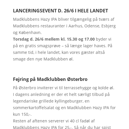
LANCERINGSEVENT D. 26/6 I HELE LANDET
Madklubbens Hazy IPA bliver tilgængelig på tværs af
Madklubbens restauranter i Aarhus, Odense, Esbjerg
og København.
Torsdag d. 26/6 mellem kl. 15.30 og 17.00
byder vi
på en gratis smagsprøve – så længe lager haves. På
samme tid, i hele landet, kan vores gæster altså
smage den nye Madklubben øl.
Fejring på Madklubben Østerbro
På Østerbro inviterer vi til terrassehygge og kolde øl.
I dagens anledning er der et helt særligt tilbud på
legendariske grillede kyllingeburger, en
sommerkartoffelsalat og en Madklubben Hazy IPA for
kun 150,-.
Resten af aftenen serverer vi 40 cl fadøl af
Madklubbens Hazy IPA for 25,-. Så når du har spist