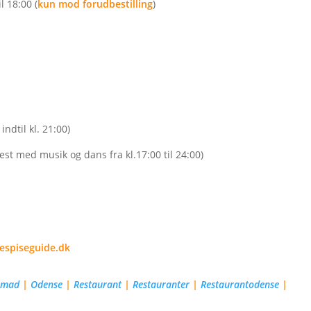
l 18:00 (
kun mod forudbestilling
)
indtil kl. 21:00)
 fest med musik og dans fra kl.17:00 til 24:00)
espiseguide.dk
|
mad
|
Odense
|
Restaurant
|
Restauranter
|
Restaurantodense
|