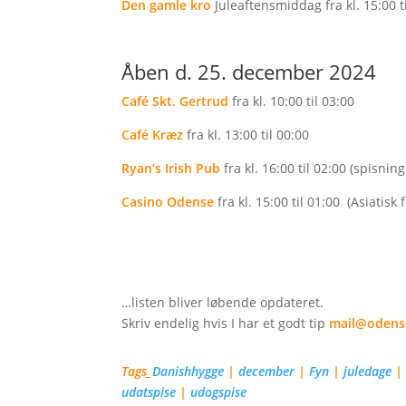
Den gamle kro
Juleaftensmiddag fra kl. 15:00 ti
Åben d. 25. december 2024
Café Skt. Gertrud
fra kl. 10:00 til 03:00
Café Kræz
fra kl. 13:00 til 00:00
Ryan’s Irish Pub
fra kl. 16:00 til 02:00 (spisning 
Casino Odense
fra kl. 15:00 til 01:00 (Asiatisk
…listen bliver løbende opdateret.
Skriv endelig hvis I har et godt tip
mail@odens
Tags_
Danishhygge
|
december
|
Fyn
|
juledage
udatspise
|
udogspise