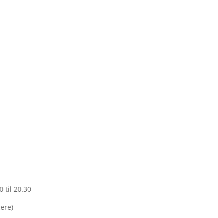
0 til 20.30
gere)