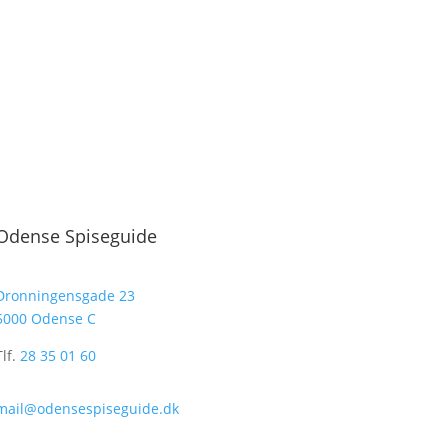
Odense Spiseguide
Dronningensgade 23
5000 Odense C
Tlf.
28 35 01 60
mail@odensespiseguide.dk