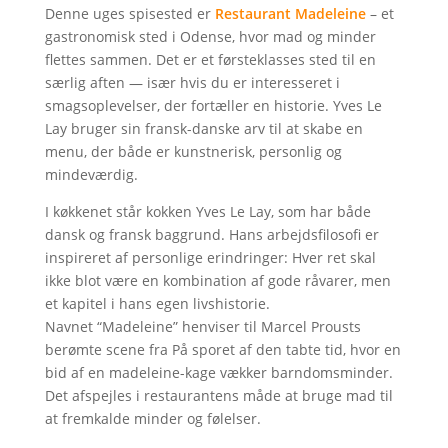
Denne uges spisested er
Restaurant Madeleine
– et
gastronomisk sted i Odense, hvor mad og minder
flettes sammen. Det er et førsteklasses sted til en
særlig aften — især hvis du er interesseret i
smagsoplevelser, der fortæller en historie. Yves Le
Lay bruger sin fransk-danske arv til at skabe en
menu, der både er kunstnerisk, personlig og
mindeværdig.
I køkkenet står kokken Yves Le Lay, som har både
dansk og fransk baggrund. Hans arbejdsfilosofi er
inspireret af personlige erindringer: Hver ret skal
ikke blot være en kombination af gode råvarer, men
et kapitel i hans egen livshistorie.
Navnet “Madeleine” henviser til Marcel Prousts
berømte scene fra På sporet af den tabte tid, hvor en
bid af en madeleine-kage vækker barndomsminder.
Det afspejles i restaurantens måde at bruge mad til
at fremkalde minder og følelser.